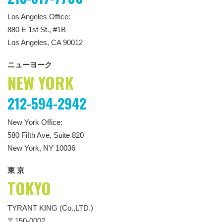
Los Angeles Office:
880 E 1st St., #1B
Los Angeles, CA 90012
ニューヨーク
NEW YORK
212-594-2942
New York Office:
580 Fifth Ave, Suite 820
New York, NY 10036
東 京
TOKYO
TYRANT KING (Co.,LTD.)
〒150-0002