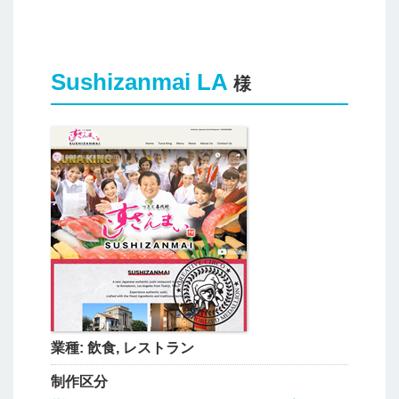
Sushizanmai LA
様
業種:
飲食, レストラン
制作区分