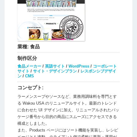
業種:
食品
制作区分
食品メーカー
/
英語サイト
/
WordPress
/
コーポレート
サイト
/
サイト・デザインプラン
/
レスポンシブデザイ
ン
/
CMS
コンセプト:
ラーメンスープやソースなど、業務用調味料を専門とす
る Wakou USA のリニューアルサイト。最新のトレンド
に合わせた UI デザインに加え、リニューアルされたパッ
ケージ番号から目的の商品にスムーズにアクセスできる
構成としました。
また、Products ページにはソート機能を実装し、レシピ
ページとも連動。クライアント側で柔軟に更新・運用が