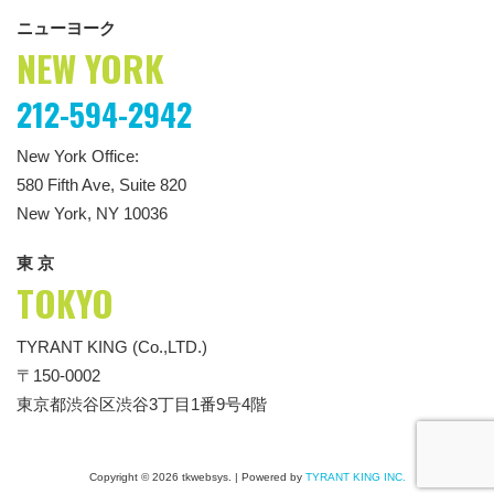
ニューヨーク
NEW YORK
212-594-2942
New York Office:
580 Fifth Ave, Suite 820
New York, NY 10036
東 京
TOKYO
TYRANT KING (Co.,LTD.)
〒150-0002
東京都渋谷区渋谷3丁目1番9号4階
Copyright © 2026 tkwebsys.
|
Powered by
TYRANT KING INC.