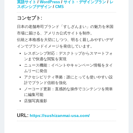
英語サイト
/
WordPress
/
サイト・デザインプラン
/
レ
スポンシブデザイン
/
CMS
コンセプト:
日本の老舗寿司ブランド「すしざんまい」の魅力を米国
市場に届ける、アメリカ公式サイトを制作。
伝統と本格感を大切にしつつ、明るく親しみやすいデザ
インでブランドイメージを発信しています。
レスポンシブ対応：デスクトップからスマートフォ
ンまで快適な閲覧を実現
ニュース機能：イベントやキャンペーン情報をタイ
ムリーに発信
アクセシビリティ準拠：誰にとっても使いやすい設
計でブランド信頼を強化
ノーコード更新：直感的な操作でコンテンツを簡単
に編集可能
店舗写真撮影
URL:
https://sushizanmai-usa.com/