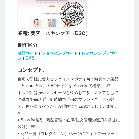
業種:
美容・スキンケア（D2C）
制作区分
英語サイト
/
ショッピングサイト
/
レスポンシブデザイ
ン
/
CMS
コンセプト:
自宅で手軽に使えるフェイス＆ボディ向け角質ケア製品
「Sakura Silk」のECサイトを Shopify で構築。 ￼
トップには強いメッセージとCTAを置き、ストアとして
の基本を崩さず、短時間で「何のブランドで、どう効い
て、何を買うべきか」が理解できる設計にしています。
￼
• Shopify構築（商品管理・在庫/注文管理の運用を前提に
設計） ￼
• 商品一覧（コレクション）ページにフィルター/ソート