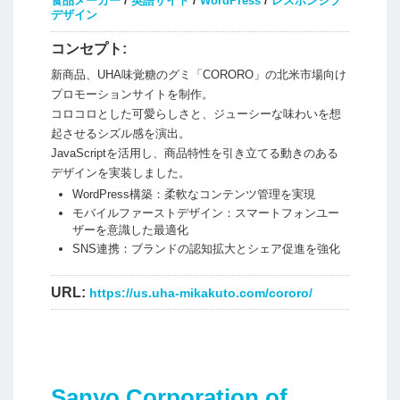
食品メーカー
/
英語サイト
/
WordPress
/
レスポンシブ
デザイン
コンセプト:
新商品、UHA味覚糖のグミ「CORORO」の北米市場向け
プロモーションサイトを制作。
コロコロとした可愛らしさと、ジューシーな味わいを想
起させるシズル感を演出。
JavaScriptを活用し、商品特性を引き立てる動きのある
デザインを実装しました。
WordPress構築：柔軟なコンテンツ管理を実現
モバイルファーストデザイン：スマートフォンユー
ザーを意識した最適化
SNS連携：ブランドの認知拡大とシェア促進を強化
URL:
https://us.uha-mikakuto.com/cororo/
Sanyo Corporation of